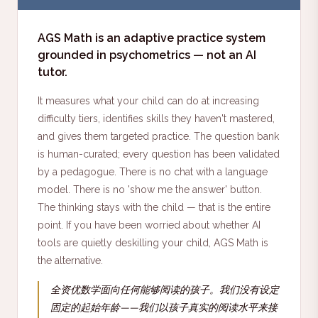
AGS Math is an adaptive practice system
grounded in psychometrics — not an AI
tutor.
It measures what your child can do at increasing
difficulty tiers, identifies skills they haven't mastered,
and gives them targeted practice. The question bank
is human-curated; every question has been validated
by a pedagogue. There is no chat with a language
model. There is no 'show me the answer' button.
The thinking stays with the child — that is the entire
point. If you have been worried about whether AI
tools are quietly deskilling your child, AGS Math is
the alternative.
全资优数学面向任何能够阅读的孩子。我们没有设定
固定的起始年龄——我们以孩子真实的阅读水平来接