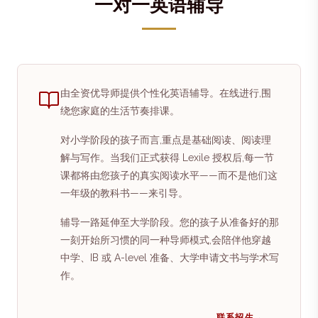
一对一英语辅导
由全资优导师提供个性化英语辅导。在线进行,围
绕您家庭的生活节奏排课。
对小学阶段的孩子而言,重点是基础阅读、阅读理
解与写作。当我们正式获得 Lexile 授权后,每一节
课都将由您孩子的真实阅读水平——而不是他们这
一年级的教科书——来引导。
辅导一路延伸至大学阶段。您的孩子从准备好的那
一刻开始所习惯的同一种导师模式,会陪伴他穿越
中学、IB 或 A-level 准备、大学申请文书与学术写
作。
联系招生
→