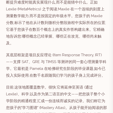
断提升难度时能真实展现什么,而不是能猜中什么。正如
Lexile (MetaMetrics) 之于阅读,Maxile 在一个连续的刻度上
测量数学能力,而不是按固定的年级水平。您孩子的 Maxile
分数,标示了他在从计数到微积分整段旅程中实际所在的位置;
它基于您孩子在数百个概念上的真实作答构建出来。它精确
地告诉您:哪些概念已经掌握、哪些正在攻克、哪些尚未触
及。
其底层框架是项目反应理论 (Item Response Theory, IRT)
——支撑 SAT、GRE 与 TIMSS 等测评的同一套心理测量学科
学。它最初是 Pamela 在哈佛研究生阶段的毕业课题,如今已
投入实际使用,在数千名跟随我们学习的孩子身上完成评分。
目前,这张地图覆盖数学。很快,它将延伸至英语 (通过
Lexile)、科学,以及作为第二语言的中文——把您孩子整个小
学阶段的精通程度,汇成一份连续而诚实的记录。我们称它为
您孩子的"学习图谱" (Mastery Atlas)。从孩子能开始阅读的那